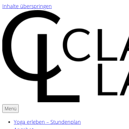
Inhalte überspringen
Menü
Yoga & Ayurveda für Schwangere und Mamas
Claudia Lackner
Yoga erleben – Stundenplan