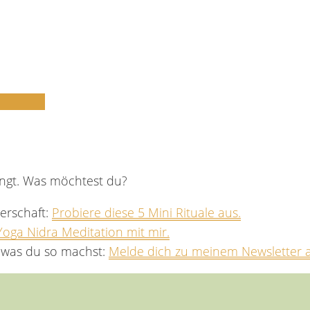
ingt. Was möchtest du?
erschaft:
Probiere diese 5 Mini Rituale aus.
Yoga Nidra Meditation mit mir.
, was du so machst:
Melde dich zu meinem Newsletter 