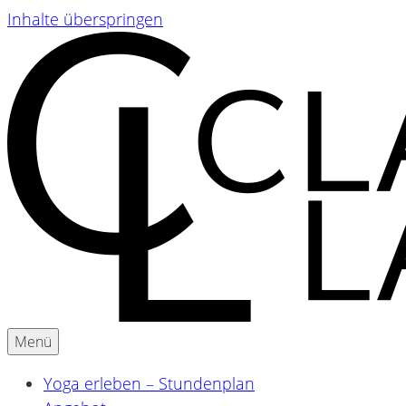
Inhalte überspringen
Menü
Yoga & Ayurveda für Schwangere und Mamas
Claudia Lackner
Yoga erleben – Stundenplan