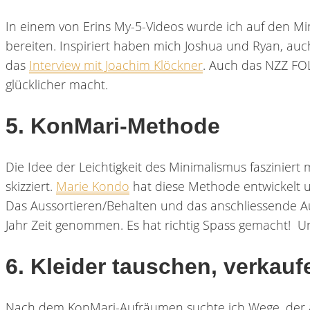
In einem von Erins My-5-Videos wurde ich auf den Mi
bereiten. Inspiriert haben mich Joshua und Ryan, au
das
Interview mit Joachim Klöckner
. Auch das NZZ FOL
glücklicher macht.
5. KonMari-Methode
Die Idee der Leichtigkeit des Minimalismus faszinie
skizziert.
Marie Kondo
hat diese Methode entwickelt un
Das Aussortieren/Behalten und das anschliessende Au
Jahr Zeit genommen. Es hat richtig Spass gemacht! 
6. Kleider tauschen, verkau
Nach dem KonMari-Aufräumen suchte ich Wege, der au