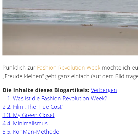
Pünktlich zur
Fashion Revolution Week
möchte ich euc
„Freude kleiden“ geht ganz einfach (auf dem Bild trag
Die Inhalte dieses Blogartikels:
Verbergen
1
1. Was ist die Fashion Revolution Week?
2
2. Film „The True Cost“
3
3. My Green Closet
4
4. Minimalismus
5
5. KonMari-Methode