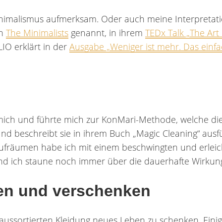
nimalismus aufmerksam. Oder auch meine Interpretatio
ch
The Minimalists
genannt, in ihrem
TEDx Talk „The Art 
IO erklärt in der
Ausgabe „Weniger ist mehr. Das einf
rt mich und führte mich zur KonMari-Methode, welche d
d beschreibt sie in ihrem Buch „Magic Cleaning“ ausfü
fräumen habe ich mit einem beschwingten und erleicht
Und ich staune noch immer über die dauerhafte Wirkun
fen und verschenken
ssortierten Kleidung neues Leben zu schenken. Einige