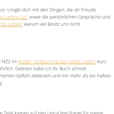
n: Umgib dich mit den Dingen, die dir Freude
of Letting Go“
sowie die persönlichen Gespräche und
ache Leben“
warum viel Besitz uns nicht
ie NZZ im
Artikel „Ordnung ist das halbe Leben“
kurz
hrlich. Gelesen habe ich ihr Buch schnell.
erten Gefühl zelebriert und mir mehr als ein halbes
g.
 Teile kamen auf den Upcycling-Stapel für meine