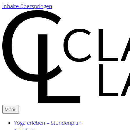
Inhalte überspringen
Menü
Yoga & Ayurveda für Schwangere und Mamas
Claudia Lackner
Yoga erleben – Stundenplan