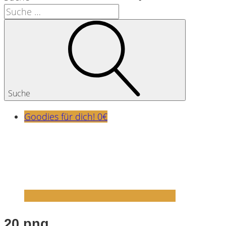
Suche
Goodies für dich! 0€
20.png