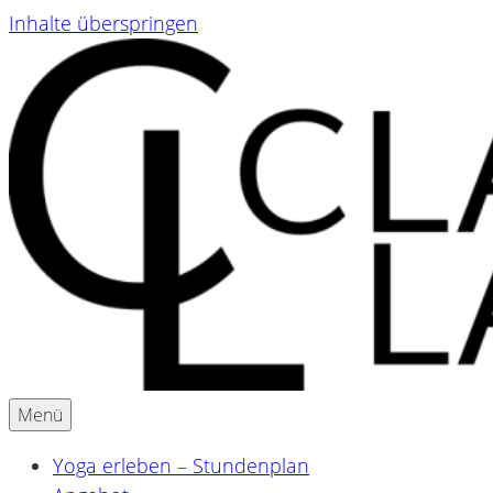
Inhalte überspringen
Menü
Yoga & Ayurveda für Schwangere und Mamas
Claudia Lackner
Yoga erleben – Stundenplan