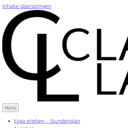
Inhalte überspringen
Menü
Yoga & Ayurveda für Schwangere und Mamas
Claudia Lackner
Yoga erleben – Stundenplan