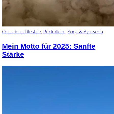
Conscious Lifestyle
,
Rückblicke
,
Yoga & Ayurveda
Mein Motto für 2025: Sanfte
Stärke