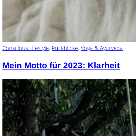
Conscious Lifestyle
,
Rückblicke
,
Yoga & Ayurveda
Mein Motto für 2023: Klarheit