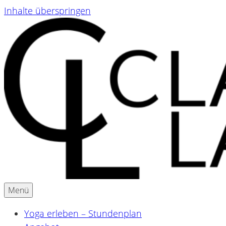
Inhalte überspringen
Menü
Yoga & Ayurveda für Schwangere und Mamas
Claudia Lackner
Yoga erleben – Stundenplan