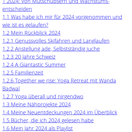
1
2024: Von Mutschubsern und Wachstums-
entscheiden
1.1
Was habe ich mir für 2024 vorgenommen und
wie ist es gelaufen?
1.2
Mein Rückblick 2024
1.2.1
Genussvolles Skifahren und Langlaufen
1.2.2
Anstellung ade, Selbstständig juche
1.2.3
20 Jahre Schweiz
1.2.4
A Giantastic Summer
1.2.5
Familienzeit
1.2.6
Together we rise: Yoga Retreat mit Wanda
Badwal
1.2.7
Yoga überall und nirgendwo
1.3
Meine Nähprojekte 2024
1.4
Meine Neuentdeckungen 2024 im Überblick
1.5
Bücher, die ich 2024 gelesen habe
1.6
Mein Jahr 2024 als Playlist