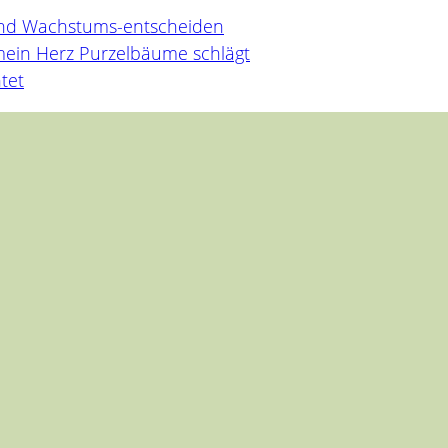
und Wachstums-entscheiden
mein Herz Purzelbäume schlägt
tet