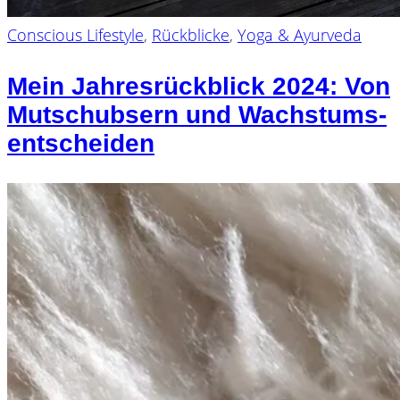
Conscious Lifestyle
,
Rückblicke
,
Yoga & Ayurveda
Mein Jahresrückblick 2024: Von
Mutschubsern und Wachstums-
entscheiden