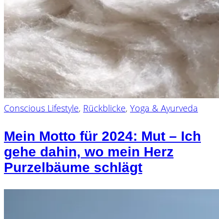
Conscious Lifestyle
,
Rückblicke
,
Yoga & Ayurveda
Mein Motto für 2024: Mut – Ich
gehe dahin, wo mein Herz
Purzelbäume schlägt