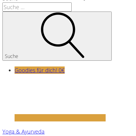
Suche
Goodies für dich! 0€
Yoga & Ayurveda