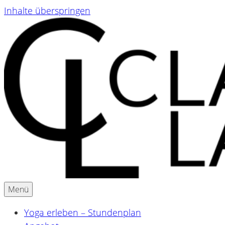
Inhalte überspringen
Menü
Yoga & Ayurveda für Schwangere und Mamas
Claudia Lackner
Yoga erleben – Stundenplan