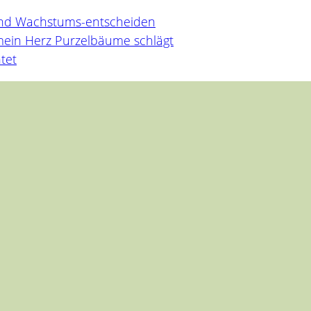
und Wachstums-entscheiden
mein Herz Purzelbäume schlägt
tet