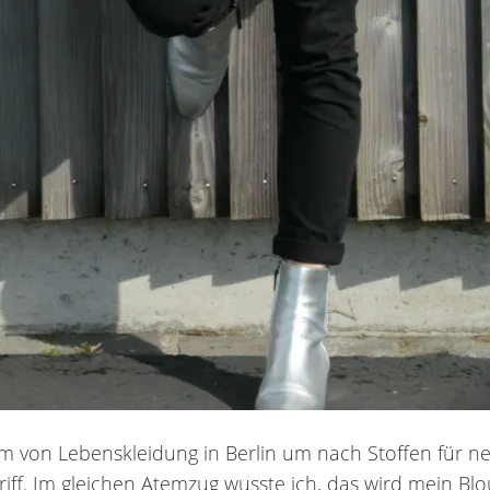
 von Lebenskleidung in Berlin um nach Stoffen für neu
ff. Im gleichen Atemzug wusste ich, das wird mein Blous