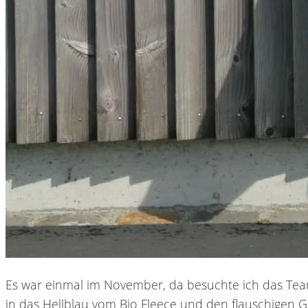
Es war einmal im November, da besuchte ich das Team
in das Hellblau vom Bio Fleece und den flauschigen Gri