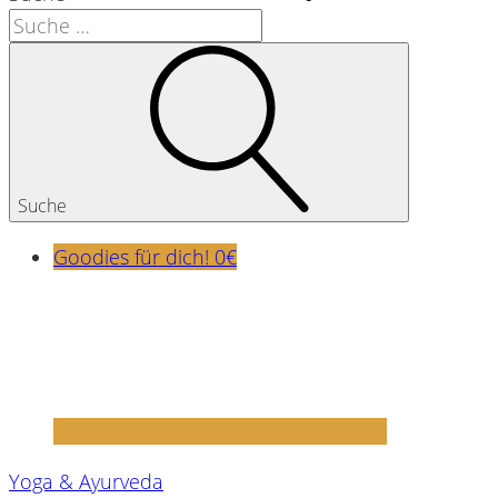
Suche
Goodies für dich! 0€
Yoga & Ayurveda