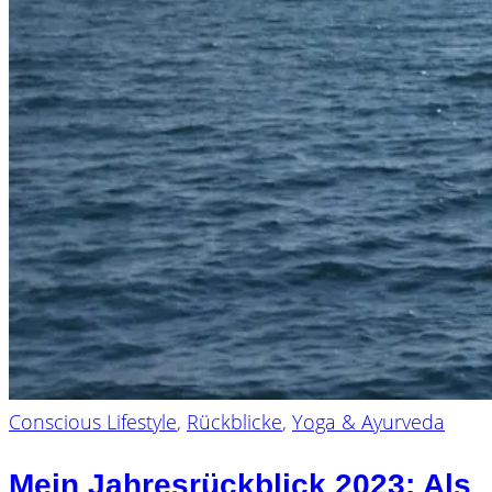
Conscious Lifestyle
,
Rückblicke
,
Yoga & Ayurveda
Mein Jahresrückblick 2023: Als