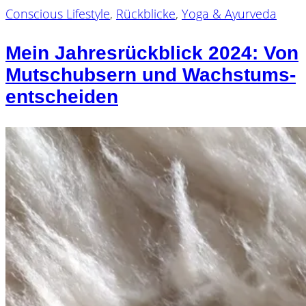
Conscious Lifestyle
,
Rückblicke
,
Yoga & Ayurveda
Mein Jahresrückblick 2024: Von
Mutschubsern und Wachstums-
entscheiden