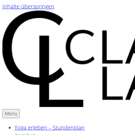
Inhalte überspringen
Menü
Yoga & Ayurveda für Schwangere und Mamas
Claudia Lackner
Yoga erleben – Stundenplan